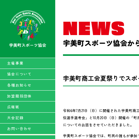
NEWS
広報紙 Ｗｅ，Ｍｅ！
宇美町スポーツ協会か
新着情報
主催事業
主催事業
協会について
宇美町商工会夏祭りでスポ
創立記念誌
各種お知らせ
郡民スポーツ大会
加盟競技団体
広報紙
令和6年7月21日（日）に開催された宇美町
大会記録
伝選手選考会」と10月20日（日）開催の「
についてのお話をさせていただきました。
お問い合わせ
宇美町スポーツ協会では、町民の誰もが参加