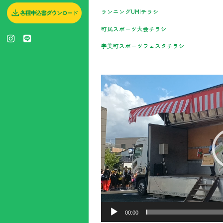
県民スポーツ大会
ランニングUMIチラシ
町民スポーツ大会チラシ
宇美町スポーツフェスタチラシ
全国青年大会
動
画
プ
レ
ー
ヤ
ー
00:00