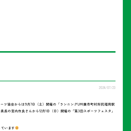
2024/07/23
ーツ協会からは9月7日（土）開催の「ランニングUMI兼市町村対抗福岡駅
員長の宮内作良さんから12月1日（日）開催の「第3回スポーツフェスタ」
しています