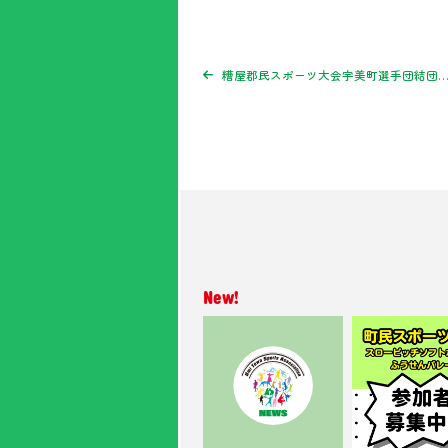
糟屋郡民スポーツ大会宇美町選手団結団式を行いま
New!