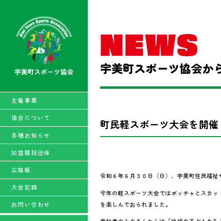
NEWS
広報紙 Ｗｅ，Ｍｅ！
宇美町スポーツ協会か
新着情報
主催事業
主催事業
協会について
町民軽スポーツ大会を開催
創立記念誌
各種お知らせ
郡民スポーツ大会
加盟競技団体
広報紙
令和６年６月３０日（日）、宇美町住民福祉
大会記録
今年の軽スポーツ大会ではボッチャとスカッ
を楽しんでおられました。
お問い合わせ