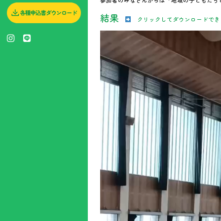
県民スポーツ大会
参加者のみなさんからは「地域の子どもたち
結果
クリックしてダウンロードでき
動
画
全国青年大会
プ
レ
ー
ヤ
ー